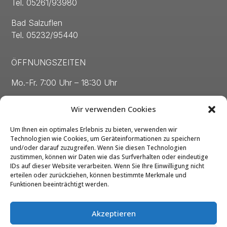
Tel. 05261/93980
Bad Salzuflen
Tel. 05232/95440
ÖFFNUNGSZEITEN
Mo.-Fr. 7:00 Uhr – 18:30 Uhr
Sa. 8:00 Uhr – 13:00 Uhr
Wir verwenden Cookies
Um Ihnen ein optimales Erlebnis zu bieten, verwenden wir
Technologien wie Cookies, um Geräteinformationen zu speichern
und/oder darauf zuzugreifen. Wenn Sie diesen Technologien
zustimmen, können wir Daten wie das Surfverhalten oder eindeutige
Kontakt
IDs auf dieser Website verarbeiten. Wenn Sie Ihre Einwilligung nicht
erteilen oder zurückziehen, können bestimmte Merkmale und
Impressum
Funktionen beeinträchtigt werden.
Datenschutz
Akzeptieren
Barrierefreiheit