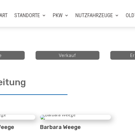
ART
STANDORTE
PKW
NUTZFAHRZEUGE
OLD
e
Verkauf
Er
eitung
Weege
Barbara Weege