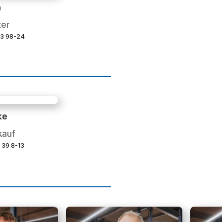
n
ter
 93 98-24
ke
kauf
9 39 8-13