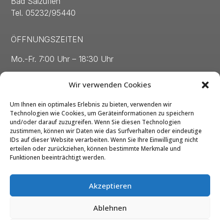
Bad Salzuflen
Tel. 05232/95440
ÖFFNUNGSZEITEN
Mo.-Fr. 7:00 Uhr – 18:30 Uhr
Sa. 8:00 Uhr – 13:00 Uhr
Wir verwenden Cookies
Um Ihnen ein optimales Erlebnis zu bieten, verwenden wir
Technologien wie Cookies, um Geräteinformationen zu speichern
und/oder darauf zuzugreifen. Wenn Sie diesen Technologien
zustimmen, können wir Daten wie das Surfverhalten oder eindeutige
Kontakt
IDs auf dieser Website verarbeiten. Wenn Sie Ihre Einwilligung nicht
erteilen oder zurückziehen, können bestimmte Merkmale und
Impressum
Funktionen beeinträchtigt werden.
Datenschutz
Akzeptieren
Barrierefreiheit
Ablehnen