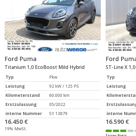
Ford
Puma
Ford
Pum
Titanium 1,0 EcoBoost Mild Hybrid
ST-Line X 1,
Typ
Pkw
Typ
Leistung
92 kW / 125 PS
Leistung
Kilometerstand
60.000 km
Kilometersta
Erstzulassung
05/2022
Erstzulassun
interne Nummer
SY 13879
interne Num
16.450 €
16.590 €
19% MwSt.
fairer Preis