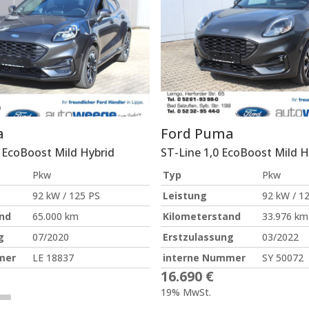
a
Ford
Puma
0 EcoBoost Mild Hybrid
ST-Line 1,0 EcoBoost Mild H
Pkw
Typ
Pkw
92 kW / 125 PS
Leistung
92 kW / 1
nd
65.000 km
Kilometerstand
33.976 km
g
07/2020
Erstzulassung
03/2022
mer
LE 18837
interne Nummer
SY 50072
16.690 €
19% MwSt.