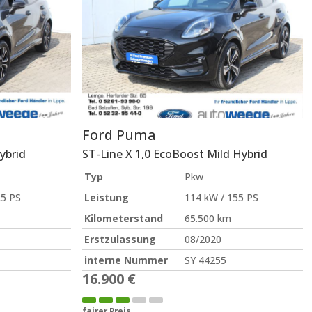
Ford
Puma
ybrid
ST-Line X 1,0 EcoBoost Mild Hybrid
Typ
Pkw
25 PS
Leistung
114 kW / 155 PS
Kilometerstand
65.500 km
Erstzulassung
08/2020
interne Nummer
SY 44255
16.900 €
fairer Preis