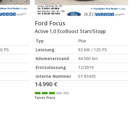
Ford
Focus
Active 1,0 EcoBoost Start/Stopp
Typ
Pkw
20 PS
Leistung
92 kW / 125 PS
Kilometerstand
44.500 km
Erstzulassung
12/2019
interne Nummer
SY 83435
14.990 €
fairer Preis