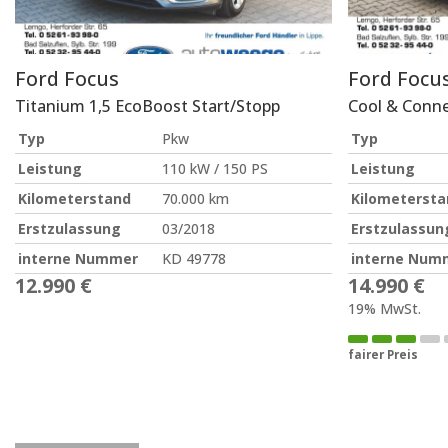
Ford
Focus
Ford
Focu
Titanium 1,5 EcoBoost Start/Stopp
Cool & Conne
Typ
Pkw
Typ
Leistung
110 kW / 150 PS
Leistung
Kilometerstand
70.000 km
Kilometersta
Erstzulassung
03/2018
Erstzulassun
interne Nummer
KD 49778
interne Num
12.990 €
14.990 €
19% MwSt.
fairer Preis