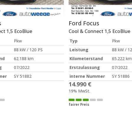
s
Ford
Focus
ct 1,5 EcoBlue
Cool & Connect 1,5 EcoBlue
Pkw
Typ
Pkw
88 kW / 120 PS
Leistung
88 kW / 1
nd
62.188 km
Kilometerstand
65.222 km
g
07/2022
Erstzulassung
07/2022
mer
SY 51882
interne Nummer
SY 51886
14.990 €
19% MwSt.
fairer Preis