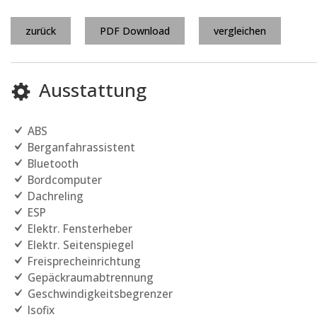
zurück
PDF Download
vergleichen
Ausstattung
ABS
Berganfahrassistent
Bluetooth
Bordcomputer
Dachreling
ESP
Elektr. Fensterheber
Elektr. Seitenspiegel
Freisprecheinrichtung
Gepäckraumabtrennung
Geschwindigkeitsbegrenzer
Isofix